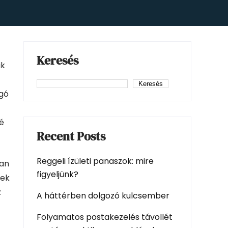
Keresés
ik
Keresés
rgó
é
Recent Posts
Reggeli ízületi panaszok: mire
san
figyeljünk?
tek
z
A háttérben dolgozó kulcsember
Folyamatos postakezelés távollét