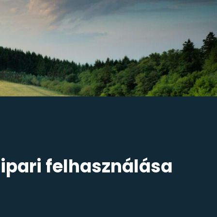
dőlap
Blog
pari felhasználása