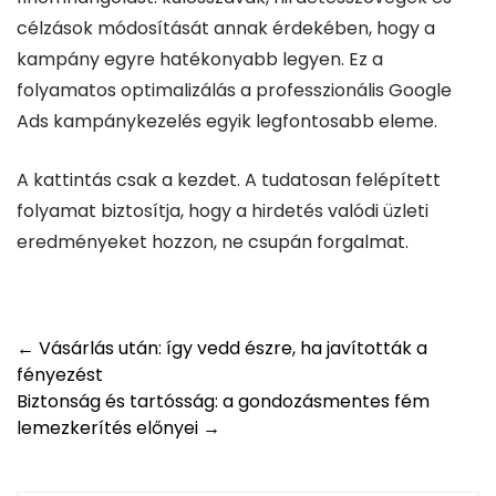
célzások módosítását annak érdekében, hogy a
kampány egyre hatékonyabb legyen. Ez a
folyamatos optimalizálás a professzionális Google
Ads kampánykezelés egyik legfontosabb eleme.
A kattintás csak a kezdet. A tudatosan felépített
folyamat biztosítja, hogy a hirdetés valódi üzleti
eredményeket hozzon, ne csupán forgalmat.
Post
←
Vásárlás után: így vedd észre, ha javították a
fényezést
navigation
Biztonság és tartósság: a gondozásmentes fém
lemezkerítés előnyei
→