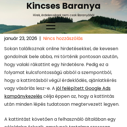
Skip
Kincses Baranya
to
Hírek, érdekességek nem csak Baranyából
content
január 23, 2026
|
Nincs hozzászólás
Mi történik a hirdetésre
Sokan találkoznak online hirdetésekkel, de kevesen
kattintás után?
gondolnak bele abba, mi történik pontosan azután,
hogy valaki rákattint egy hirdetésre. Pedig ez a
folyamat kulcsfontosságú abból a szempontból,
hogy a kattintásból végül érdeklődés, ajánlatkérés
vagy vásárlás lesz-e. A
jól felépített Google Ads
kampánykezelés
célja éppen az, hogy a kattintás
után minden lépés tudatosan megtervezett legyen.
A kattintást követően a felhasználó általában egy