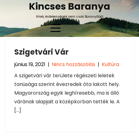
Skip
Kincses Baranya
to
Hírek, érdekességek nem csak Baranyából
content
Szigetvári Vár
Hónap:
2021. június
június 19, 2021
|
Nincs hozzászólás
|
Kultúra
A szigetvári vár területe régészeti leletek
tanúsága szerint évezredek óta lakott hely.
Magyarország egyik leghíresebb, ma is álló
várának alapjait a középkorban tették le. A
[…]