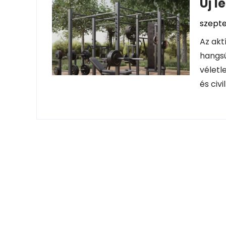
Új l
szepte
Az akt
hangsú
véletl
és civi