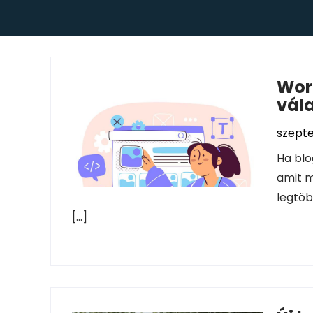
Wor
vál
szept
Ha blo
amit m
legtöb
[…]