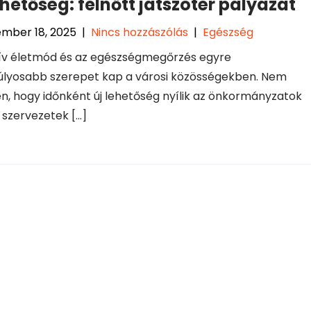
ehetőség: felnőtt játszótér pályázat
mber 18, 2025
|
Nincs hozzászólás
|
Egészség
ív életmód és az egészségmegőrzés egyre
lyosabb szerepet kap a városi közösségekben. Nem
en, hogy időnként új lehetőség nyílik az önkormányzatok
l szervezetek […]