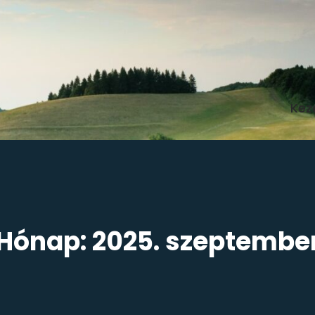
Kez
Hónap:
2025. szeptembe