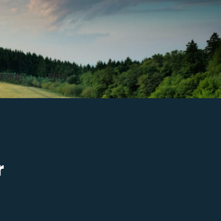
dőlap
Blog
r