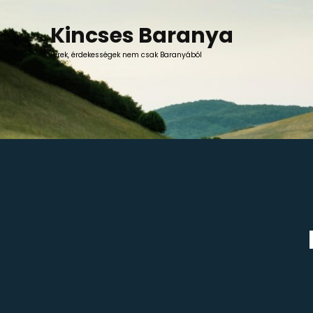
Skip
to
Kincses Baranya
content
Hírek, érdekességek nem csak Baranyából