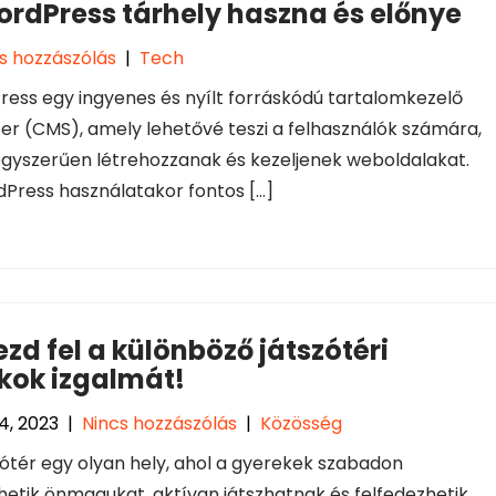
ordPress tárhely haszna és előnye
s hozzászólás
|
Tech
ess egy ingyenes és nyílt forráskódú tartalomkezelő
er (CMS), amely lehetővé teszi a felhasználók számára,
gyszerűen létrehozzanak és kezeljenek weboldalakat.
Press használatakor fontos […]
zd fel a különböző játszótéri
kok izgalmát!
4, 2023
|
Nincs hozzászólás
|
Közösség
zótér egy olyan hely, ahol a gyerekek szabadon
zhetik önmagukat, aktívan játszhatnak és felfedezhetik