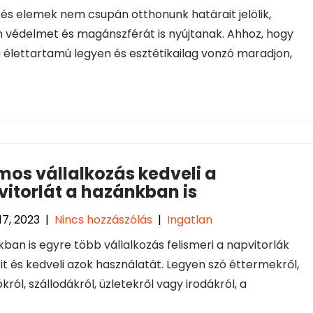
tés elemek nem csupán otthonunk határait jelölik,
védelmet és magánszférát is nyújtanak. Ahhoz, hogy
 élettartamú legyen és esztétikailag vonzó maradjon,
os vállalkozás kedveli a
itorlát a hazánkban is
17, 2023
|
Nincs hozzászólás
|
Ingatlan
ban is egyre több vállalkozás felismeri a napvitorlák
it és kedveli azok használatát. Legyen szó éttermekről,
król, szállodákról, üzletekről vagy irodákról, a