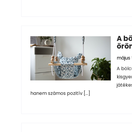
A bö
örö
május 
A bölc
kisgye
játéke
hanem számos pozitív […]