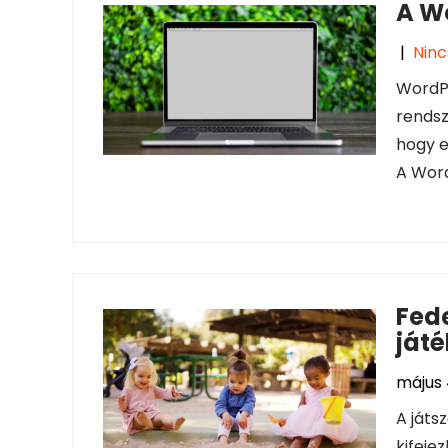
A W
|
Ninc
WordPr
rendsz
hogy e
A Word
Fede
játé
május 
A játs
kifeje