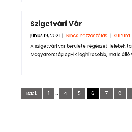
Szigetvári Vár
június 19, 2021
|
Nincs hozzászólás
|
Kultúra
A szigetvári vár területe régészeti leletek t
Magyarország egyik leghíresebb, ma is álló 
Bejegyzések
Back
1
…
4
5
6
7
8
lapozása