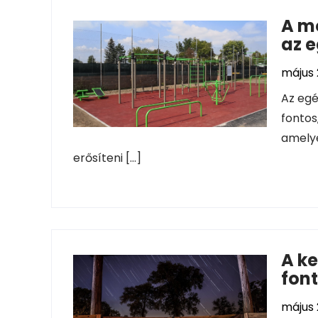
A m
az 
május 
Az egé
fontos
amelye
erősíteni […]
A ke
font
május 