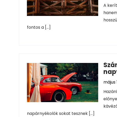
A kerí
hanem 
hosszú
fontos a […]
Szám
napv
május 
Hazánk
előnye
kávézó
napárnyékolók sokat tesznek […]