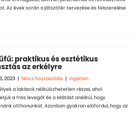
got. Az évek során a játszótér tervezése és felszerelése
fű: praktikus és esztétikus
sztás az erkélyre
3, 2023
|
Nincs hozzászólás
|
Ingatlan
élyek a lakások nélkülözhetetlen részei, ahol
tjük a friss levegőt és a kilátást anélkül, hogy
nánk otthonunkat. Azonban gyakran előfordul, hogy az