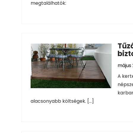
megtalálhatók:
Tűzá
biz
május 
A kert
népsze
karba
alacsonyabb költségek. […]