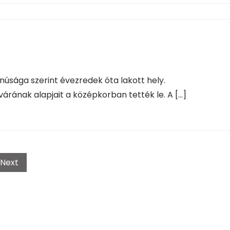
anúsága szerint évezredek óta lakott hely.
várának alapjait a középkorban tették le. A […]
Next