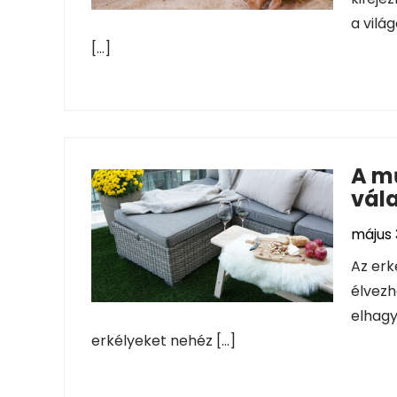
a vilá
[…]
A mű
vála
május 
Az erk
élvezhe
elhagy
erkélyeket nehéz […]