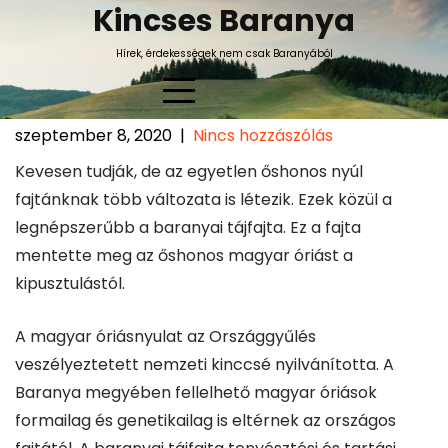
Skip
Kincses Baranya
to
Hírek, érdekességek nem csak Baranyából
content
szeptember 8, 2020
|
Nincs hozzászólás
Magyar óriás nyúl baranyai
Kevesen tudják, de az egyetlen őshonos nyúl
tájfajtája
fajtánknak több változata is létezik. Ezek közül a
legnépszerűbb a baranyai tájfajta. Ez a fajta
mentette meg az őshonos magyar óriást a
kipusztulástól.
A magyar óriásnyulat az Országgyűlés
veszélyeztetett nemzeti kinccsé nyilvánította. A
Baranya megyében fellelhető magyar óriások
formailag és genetikailag is eltérnek az országos