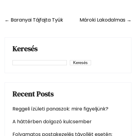
Post
←
Baranyai Tájfajta Tyúk
Mároki Lakodalmas
→
navigation
Keresés
Keresés
Recent Posts
Reggeli ízületi panaszok: mire figyeljünk?
A háttérben dolgozó kulcsember
Folyamatos postakezelés távollét esetén: