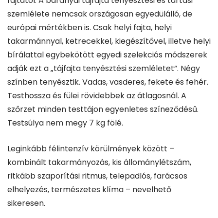
fajtától. A baranyai tájfajta tenyésztési és tartási
szemlélete nemcsak országosan egyedülálló, de
európai mértékben is. Csak helyi fajta, helyi
takarmánnyal, ketrecekkel, kiegészítővel, illetve helyi
bírálattal egybekötött egyedi szelekciós módszerek
adják ezt a „tájfajta tenyésztési szemléletet”. Négy
színben tenyésztik. Vadas, vasderes, fekete és fehér.
Testhossza és fülei rövidebbek az átlagosnál. A
szőrzet minden testtájon egyenletes színeződésű.
Testsúlya nem megy 7 kg fölé.
Leginkább félintenzív körülmények között –
kombinált takarmányozás, kis állománylétszám,
ritkább szaporítási ritmus, telepadlós, farácsos
elhelyezés, természetes klíma – nevelhető
sikeresen.