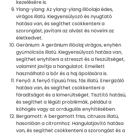
kezelésére is.
Ylang-ylang: Az ylang-ylang illóolaja édes,
virágos illatú. Kiegyensúlyozó és nyugtató
hatása van, és segíthet csökkenteni a
szorongást, javítani az alvást és növelni az
életkedvet.
Geránium: A geránium illóolaj virágos, enyhén
gyümölcsös illatú. Kiegyensúlyozó hatása van,
segíthet enyhíteni a stresszt és a feszültséget,
valamint javítja a hangulatot. Emellett
használható a bőr és a haj ápolására is.
Fenyő: A fenyő típusú friss, fás illatú. Energizáló
hatása van, és segíthet csökkenteni a
fáradtságot és a kimerültséget. Tisztító hatású,
és segíthet a légúti problémák, például a
köhögés vagy az orrdugulás enyhítésében.
Bergamott: A bergamott friss, citrusos illatú,
hasonlóan a citromhoz. Hangulatjavító hatása
van, és segíthet csökkenteni a szorongást és a