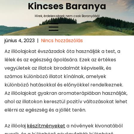
Skip
Kincses Baranya
to
Hírek, érdekességek nem csak Baranyából
content
június 4, 2023
|
Nincs hozzászólás
Az illóolajok csodálatos világa
Az illóolajokat évszázadok óta használják a test, a
és számos létező illatuk
lélek és az egészség ápolására. Ezek az értékes
vegyületek az illatok birodalmát képviselik, és
számos különböző illatot kínálnak, amelyek
különböző hatásokkal és előnyökkel rendelkeznek.
Az illóolajokat gyakran aromaterápiában használják,
ahol az illatokon keresztül pozitív változásokat lehet
elérni az egészség és a jóllét terén.
Az illóolaj
készítményeket
a növények kivonatából