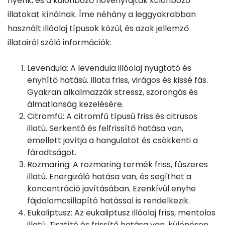
nyerik, és a különböző növényfajták különböző
illatokat kínálnak. Íme néhány a leggyakrabban
használt illóolaj típusok közül, és azok jellemző
illatairól szóló információk:
Levendula: A levendula illóolaj nyugtató és
enyhítő hatású. Illata friss, virágos és kissé fás.
Gyakran alkalmazzák stressz, szorongás és
álmatlanság kezelésére.
Citromfű: A citromfű típusú friss és citrusos
illatú. Serkentő és felfrissítő hatása van,
emellett javítja a hangulatot és csökkenti a
fáradtságot.
Rozmaring: A rozmaring termék friss, fűszeres
illatú. Energizáló hatása van, és segíthet a
koncentráció javításában. Ezenkívül enyhe
fájdalomcsillapító hatással is rendelkezik.
Eukaliptusz: Az eukaliptusz illóolaj friss, mentolos
illatú. Tisztító és frissítő hatása van, különösen