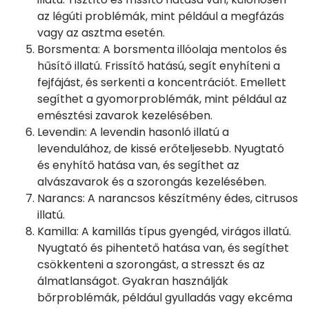
az légúti problémák, mint például a megfázás
vagy az asztma esetén.
Borsmenta: A borsmenta illóolaja mentolos és
hűsítő illatú. Frissítő hatású, segít enyhíteni a
fejfájást, és serkenti a koncentrációt. Emellett
segíthet a gyomorproblémák, mint például az
emésztési zavarok kezelésében.
Levendin: A levendin hasonló illatú a
levendulához, de kissé erőteljesebb. Nyugtató
és enyhítő hatása van, és segíthet az
alvászavarok és a szorongás kezelésében.
Narancs: A narancsos készítmény édes, citrusos
illatú.
Kamilla: A kamillás típus gyengéd, virágos illatú.
Nyugtató és pihentető hatása van, és segíthet
csökkenteni a szorongást, a stresszt és az
álmatlanságot. Gyakran használják
bőrproblémák, például gyulladás vagy ekcéma