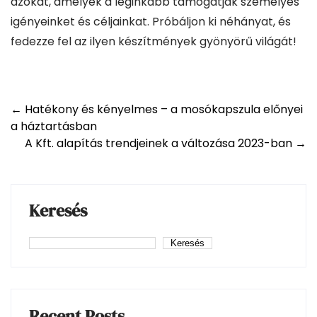
azokat, amelyek a leginkább támogatják személyes
igényeinket és céljainkat. Próbáljon ki néhányat, és
fedezze fel az ilyen készítmények gyönyörű világát!
Post
←
Hatékony és kényelmes – a mosókapszula előnyei
a háztartásban
navigation
A Kft. alapítás trendjeinek a változása 2023-ban
→
Keresés
Keresés
Recent Posts