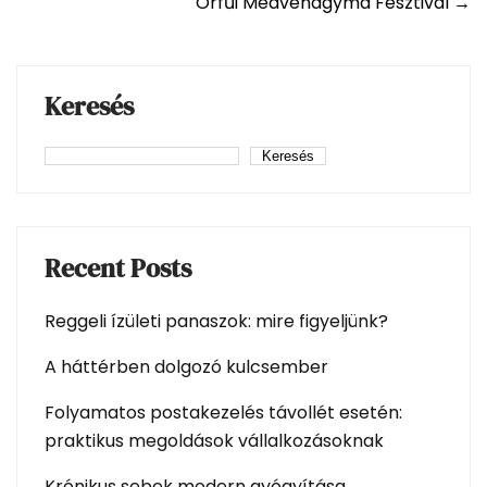
Orfűi Medvehagyma Fesztivál
→
navigation
Keresés
Keresés
Recent Posts
Reggeli ízületi panaszok: mire figyeljünk?
A háttérben dolgozó kulcsember
Folyamatos postakezelés távollét esetén:
praktikus megoldások vállalkozásoknak
Krónikus sebek modern gyógyítása