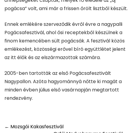
ünnepségeket csaptak, melyek fő eledele az „új
pogácsa” volt, ami már a frissen őrölt lisztből készült.
Ennek emlékére szerveződik évről évre a nagypalli
Pogácsafesztivál, ahol ősi receptekből készülnek a
finom kemencében sült pogácsák. A fesztivál közös
emlékezést, közösségi erővel bíró együttlétet jelent
az itt élők és az elszármazottak számára.
2005-ben tartották az első Pogácsafesztivált
Nagypallon. Azóta hagyománnyá nőtte ki magát a
minden évben július első vasárnapján megtartott
rendezvény.
Post
←
Mozsgói Kakasfesztivál