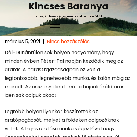
Skip
Kincses Baranya
to
Hírek, érdekességek nem csak Baranyából
content
március 5, 2021
|
Nincs hozzászólás
Nagypall Pogácsafesztivál
Dél-Dunántúlon sok helyen hagyomány, hogy
minden évben Péter-Pál napján kezdődik meg az
aratás. A parasztgazdaságban ez volt a
legfontosabb, legnehezebb munka, és talán máig az
maradt. Az asszonyoknak már a hajnali órákban is
igen sok dolguk akadt.
Legtöbb helyen ilyenkor készítették az
aratópogácsát, melyet a földeken dolgozóknak
vittek. A teljes aratási munka végeztével nagy