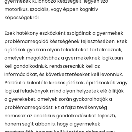
gyermekek különböző készségeit, legyen szó
motorikus, szociális, vagy éppen kognitív
képességekről.
Ezek hatékony eszközként szolgálnak a gyermekek
problémamegoldó készségének fejlesztésében. Ezek
a játékok gyakran olyan feladatokat tartalmaznak,
amelyek megoldásához a gyermekeknek logikusan
kell gondolkodniuk, rendszerezniük kell az
információkat, és következtetéseket kell levonniuk.
Például a különféle kirakós játékok, építőkockák vagy
logikai feladványok mind olyan helyzetek elé állítják
a gyerekeket, amelyek során gyakorolhatják a
problémamegoldást. Ez a fajta tevékenység
nemcsak az analitikus gondolkodásukat fejleszti,
hanem segít abban is, hogy a gyermekek