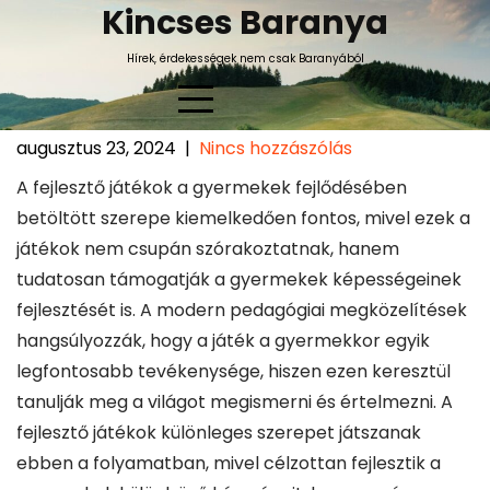
Skip
Kincses Baranya
to
Hírek, érdekességek nem csak Baranyából
content
augusztus 23, 2024
|
Nincs hozzászólás
Fejlesztő játékok szerepe a
A fejlesztő játékok a gyermekek fejlődésében
gyermekek kognitív és érzelmi
betöltött szerepe kiemelkedően fontos, mivel ezek a
fejlődésében
játékok nem csupán szórakoztatnak, hanem
tudatosan támogatják a gyermekek képességeinek
fejlesztését is. A modern pedagógiai megközelítések
hangsúlyozzák, hogy a játék a gyermekkor egyik
legfontosabb tevékenysége, hiszen ezen keresztül
tanulják meg a világot megismerni és értelmezni. A
fejlesztő játékok különleges szerepet játszanak
ebben a folyamatban, mivel célzottan fejlesztik a