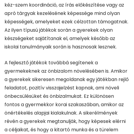
kéz-szem koordináció, az írás előkészítése vagy az
apró tárgyak kezelésének képessége mind olyan
képességek, amelyeket ezek célzottan támogatnak.
Az ilyen típusú játékok során a gyerekek olyan
készségeket sajátítanak el, amelyek később az
iskolai tanulmányaik során is hasznosak lesznek.
A fejlesztő játékok továbbá segítenek a
gyermekeknek az önbizalom növelésében is. Amikor
a gyerekek sikeresen megoldanak egy játékban rejlő
feladatot, pozitív visszajelzést kapnak, ami növeli
önbecsülésüket és önbizalmukat. Ez különösen
fontos a gyermekkor korai szakaszában, amikor az
önértékelés alapjai kialakulnak. A sikerélmények
révén a gyerekek megtanulják, hogy képesek elérni
a céljaikat, és hogy a kitartó munka és a türelem