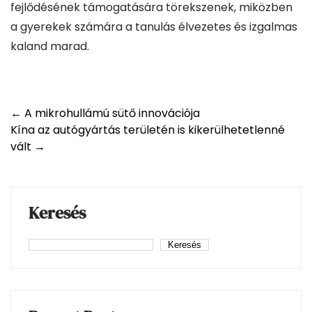
fejlődésének támogatására törekszenek, miközben
a gyerekek számára a tanulás élvezetes és izgalmas
kaland marad.
Post
←
A mikrohullámú sütő innovációja
Kína az autógyártás területén is kikerülhetetlenné
navigation
vált
→
Keresés
Keresés